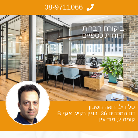
08-9711066
ביקורת חברות
ודוחות כספיים
טל דיל, רואה חשבון
דם המכבים 36, בניין רקיע, אגף B
קומה 2, מודיעין