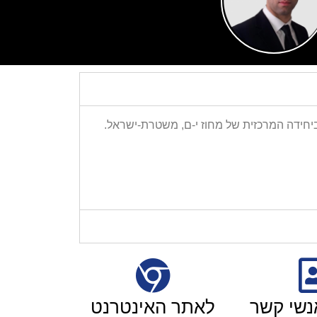
המדינה. עו"ד פלג שירת כ-8 שנים בתפקיד שטח מסווג ביחידה המרכזית של מחוז י-ם, משטרת-ישראל.
נשי קשר
לאתר האינטרנט