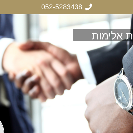
052-5283438
ת אלימות